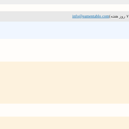
info@eamentablo.com
carspa brand
CPS