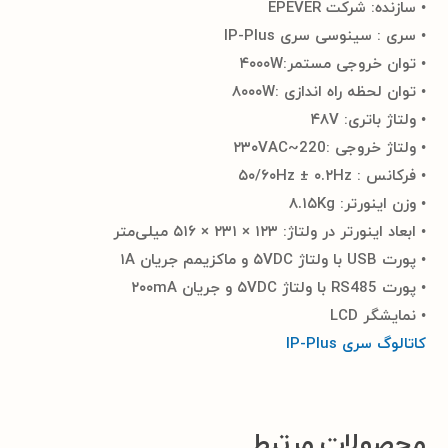
• سازنده: شرکت EPEVER
• سری : سینوسی سری IP-Plus
• توان خروجی مستمر:۴۰۰۰W
• توان لحظه راه اندازی :۸۰۰۰W
• ولتاژ باتری: ۴۸V
• ولتاژ خروجی :۲۳۰VAC~220
• فرکانس : ۵۰/۶۰Hz ± ۰.۲Hz
• وزن اینورتر: ۸.۱۵Kg
• ابعاد اینورتر در ولتاژ: ۱۲۳ × ۲۳۱ × ۵۱۶ میلی‌متر
• پورت USB با ولتاژ ۵VDC و ماکزیمم جریان ۱A
• پورت RS485 با ولتاژ ۵VDC و جریان ۲۰۰mA
• نمایشگر LCD
کاتالوگ سری IP-Plus
محصولات مرتبط