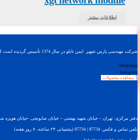
اطلاعات بیشتر
شرکت مهندسی پارس تجهیز ایمن تابلو در سال 1374 تأسیس گردیده است که با طراحی و ساخت باطری شارژرهای صنعتی، اینورترهای AC (کنترل دور موتور) و UPS های صنعتی کار خود را آغاز نمود.
WhatsApp
Instagram
مشاهده محصولات
دفتر مرکزی: تهران – خیابان شهید بهشتی – خیابان صابونچی -خیابان هويزه شرقی – پلاک 119 – ساخت
تلفن تماس و فکس: 87734 | 87734 (پشتیبانی ۲۴ ساعته، ۷ روز هفته)