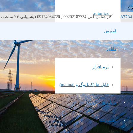
autonics
021-87734
کارشناس فنی 09202187734 , 09124034720 (پشتیبانی ۲۴ ساعته، ۷ روز هفته)
خانه
/
/ XGB Product list
compact type
/
PLC
آموزش
XGB Product list
دانلود
دسته:
PLC
,
compact type
نرم افزار
مشخصات فنی
دانلود دفترچه راهنما
فایل ها (کاتالوگ و manual)
مشخصات فنی
درباره ما
تماس با ما