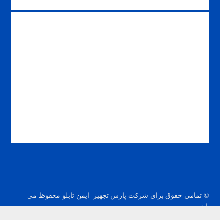
لودسل چیست و عملکرد آن چگونه است
کنترل موتور و پیدایش اینورتر کنترل دور موتور
© تمامی حقوق برای شرکت پارس تجهیز ایمن تابلو محفوظ می
باشد.