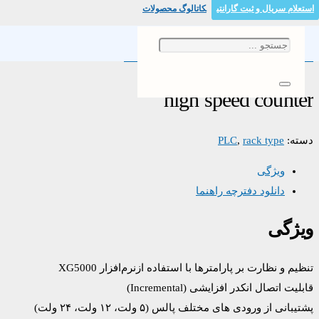
استعلام سریال و ثبت گارانتی
کاتالوگ محصولات
خانه
/
/ high speed counter
rack type
/
PLC
high speed counter
دسته:
rack type
,
PLC
ویژگی
دانلود دفترچه راهنما
ویژگی
تنظیم و نظارت بر پارامترها با استفاده ازنرم‌افزار XG5000
قابلیت اتصال انکدر افزایشی (Incremental)
پشتیبانی از ورودی های مختلف پالس (۵ ولت، ۱۲ ولت، ۲۴ ولت)