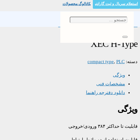
استعلام سریال و ثبت گارانتی
کاتالوگ محصولات
خانه
/
/ XEC H-Type
compact type
/
PLC
XEC H-Type
دسته:
PLC
,
compact type
ویژگی
مشخصات فنی
دانلود دفترچه راهنما
ویژگی
قابلیت تا حداکثر ۳۸۴ ورودی/خروجی
قابلیت استفاده از دو ماژول ارتباطی