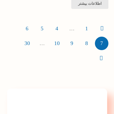
اطلاعات بیشتر
Posts
6
5
4
…
1
pagination
30
…
10
9
8
7
با پارس تجهیز ایمن تابلو
گامی سریعتر به سمت