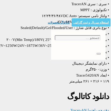
• سری : سری TracerAN
• تکنولوژی : MPPT
• ولتاژ نامی سیستم: ۱۲/۲۴/۳۶/۴۸VDC Auto
• رنج ولتاژ ورودی باتری:۸V～۶۸V
استعلام سریال و ثبت گارانتی
کاتالوگ محصولات
• نوع باتری قابل شارژ : Sealed(Default)/Gel/Flooded/User
• بیشینه جریان ورودی از پنل: ۵۰A
• بیشینه ولتاژ مدار باز ورودی از پنل:۲۰۰V(Min Temp)/180V( 25°C)
• بیشینه توان ورودی از پنل: ۶۲۵W/12V~1250W/24V~1875W/36V~2500W/48V
• پورت RS485
• پورت سنسور دما
• دارای نمایشگر دیجیتال
• وزن:۳۵۰۰گرم
• ابعاد Tracer5420AN
۱۱۹ × ۲۱۶ × ۲۶۱ میلی‌متر
دانلود کاتالوگ
دفترچه راهنما Tracer-AN