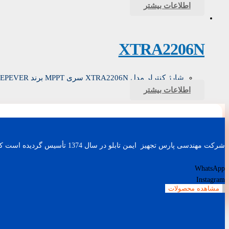
اطلاعات بیشتر
XTRA2206N
شارژ کنترلر مدل XTRA2206N سری MPPT برند EPEVER
اطلاعات بیشتر
شرکت مهندسی پارس تجهیز ایمن تابلو در سال 1374 تأسیس گردیده است که با طراحی و ساخت باطری شارژرهای صنعتی، اینورترهای AC (کنترل دور موتور) و UPS های صنعتی کار خود را آغاز نمود.
WhatsApp
Instagram
مشاهده محصولات