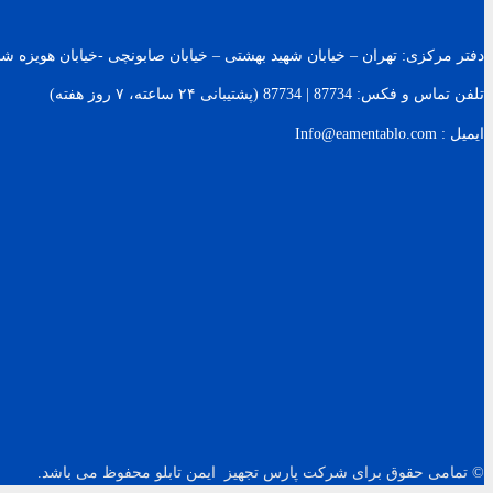
دفتر مرکزی: تهران – خیابان شهید بهشتی – خیابان صابونچی -خیابان هويزه شرقی – پلاک 119 – ساخت
تلفن تماس و فکس: 87734 | 87734 (پشتیبانی ۲۴ ساعته، ۷ روز هفته)
ایمیل : Info@eamentablo.com
© تمامی حقوق برای شرکت پارس تجهیز ایمن تابلو محفوظ می باشد.