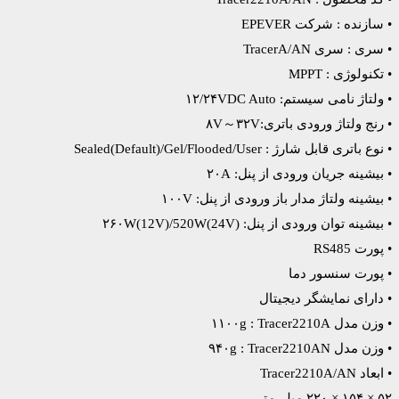
• سازنده : شرکت EPEVER
• سری : سری TracerA/AN
• تکنولوژی : MPPT
• ولتاژ نامی سیستم: ۱۲/۲۴VDC Auto
• رنج ولتاژ ورودی باتری:۸V～۳۲V
• نوع باتری قابل شارژ : Sealed(Default)/Gel/Flooded/User
• بیشینه جریان ورودی از پنل: ۲۰A
• بیشینه ولتاژ مدار باز ورودی از پنل: ۱۰۰V
• بیشینه توان ورودی از پنل: ۲۶۰W(12V)/520W(24V)
• پورت RS485
• پورت سنسور دما
• دارای نمایشگر دیجیتال
• وزن مدل ۱۱۰۰g : Tracer2210A
• وزن مدل ۹۴۰g : Tracer2210AN
• ابعاد Tracer2210A/AN
۵۲ × ۱۵۴ × ۲۲۰ میلی‌متر