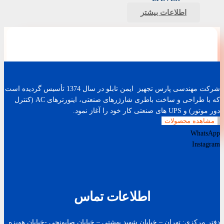
اطلاعات بیشتر
شرکت مهندسی پارس تجهیز ایمن تابلو در سال 1374 تأسیس گردیده است
که با طراحی و ساخت باطری شارژرهای صنعتی، اینورترهای AC (کنترل
دور موتور) و UPS های صنعتی کار خود را آغاز نمود.
مشاهده محصولات
WhatsApp
Instagram
اطلاعات تماس
دفتر مرکزی: تهران – خیابان شهید بهشتی – خیابان صابونچی -خیابان هويزه