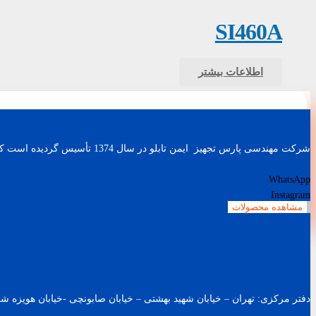
SI460A
اطلاعات بیشتر
شرکت مهندسی پارس تجهیز ایمن تابلو در سال 1374 تأسیس گردیده است که با طراحی و ساخت باطری شارژرهای صنعتی، اینورترهای AC (کنترل دور موتور) و UPS های صنعتی کار خود را آغاز نمود.
WhatsApp
Instagram
مشاهده محصولات
دفتر مرکزی: تهران – خیابان شهید بهشتی – خیابان صابونچی -خیابان هويزه شرقی – پلاک 119 – ساخت