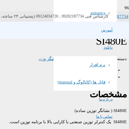
autonics
021-87734
کارشناس فنی 09202187734 , 09124034720 (پشتیبانی ۲۴ ساعته، ۷ روز هفته)
خانه
/
نمایشگر وزن
/
/ SI480E
Simple weighining Indicator
آموزش
SI480E
دانلود
دسته:
Simple weighining Indicator
,
نمایشگر وزن
نرم افزار
مشخصات
ویژگی
فایل ها (کاتالوگ و manual)
مشخصات
درباره ما
SI480E ( نشانگر توزین ساده)
تماس با ما
SI480E یک کنترلر توزین صنعتی با کارایی بالا با برنامه توزین است.