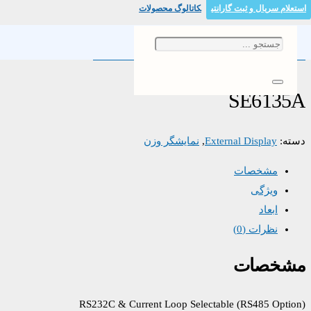
استعلام سریال و ثبت گارانتی
کاتالوگ محصولات
خانه
/
نمایشگر وزن
/
/ SE6135A
External Display
SE6135A
دسته:
External Display
,
نمایشگر وزن
مشخصات
ویژگی
ابعاد
نظرات (0)
مشخصات
RS232C & Current Loop Selectable (RS485 Option)