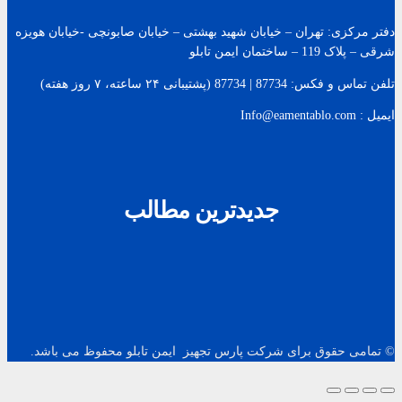
دفتر مرکزی: تهران – خیابان شهید بهشتی – خیابان صابونچی -خیابان هويزه
شرقی – پلاک 119 – ساختمان ایمن تابلو
تلفن تماس و فکس: 87734 | 87734 (پشتیبانی ۲۴ ساعته، ۷ روز هفته)
ایمیل : Info@eamentablo.com
جدیدترین مطالب
© تمامی حقوق برای شرکت پارس تجهیز ایمن تابلو محفوظ می باشد.