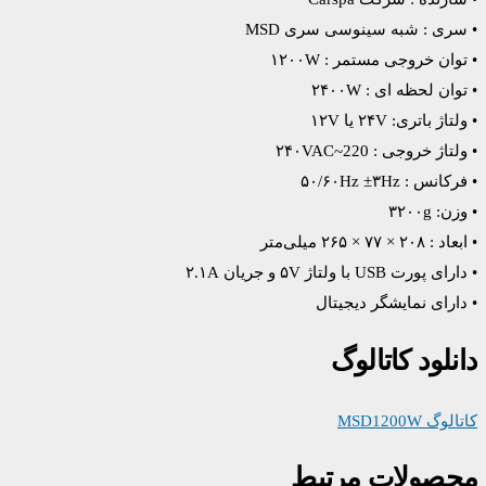
• سری : شبه سینوسی سری MSD
• توان خروجی مستمر : ۱۲۰۰W
• توان لحظه ای : ۲۴۰۰W
• ولتاژ باتری: ۲۴V یا ۱۲V
• ولتاژ خروجی : ۲۴۰VAC~220
• فرکانس : ۵۰/۶۰Hz ±۳Hz
• وزن: ۳۲۰۰g
• ابعاد : ۲۰۸ × ۷۷ × ۲۶۵ میلی‌متر
• دارای پورت USB با ولتاژ ۵V و جریان ۲.۱A
• دارای نمایشگر دیجیتال
دانلود کاتالوگ
کاتالوگ MSD1200W
محصولات مرتبط