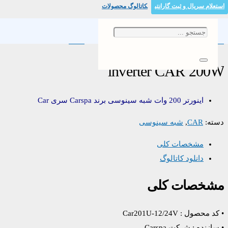
استعلام سریال و ثبت گارانتی
کاتالوگ محصولات
خانه
/
شبه سینوسی
/
/ inverter CAR 200W
CAR
inverter CAR 200W
اینورتر 200 وات شبه سینوسی برند Carspa سری Car
دسته:
CAR
,
شبه سینوسی
مشخصات کلی
دانلود کاتالوگ
مشخصات کلی
• کد محصول : Car201U-12/24V
• سازنده : شرکت Carspa