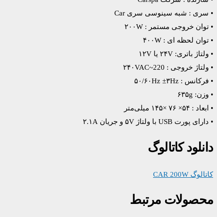
• سری : شبه سینوسی سری Car
• توان خروجی مستمر : ۲۰۰W
• توان لحظه ای : ۴۰۰W
• ولتاژ باتری: ۲۴V یا ۱۲V
• ولتاژ خروجی : ۲۴۰VAC~220
• فرکانس : ۵۰/۶۰Hz ±۳Hz
• وزن: ۶۳۵g
• ابعاد : ۵۴× ۷۶ ×۱۴۵ میلی‌متر
• دارای پورت USB با ولتاژ ۵V و جریان ۲.۱A
دانلود کاتالوگ
کاتالوگ CAR 200W
محصولات مرتبط