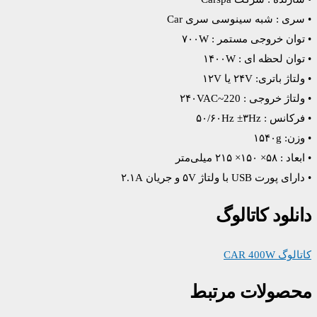
• سری : شبه سینوسی سری Car
• توان خروجی مستمر : ۷۰۰W
• توان لحظه ای : ۱۴۰۰W
• ولتاژ باتری: ۲۴V یا ۱۲V
• ولتاژ خروجی : ۲۴۰VAC~220
• فرکانس : ۵۰/۶۰Hz ±۳Hz
• وزن: ۱۵۴۰g
• ابعاد : ۵۸× ۱۵۰× ۲۱۵ میلی‌متر
• دارای پورت USB با ولتاژ ۵V و جریان ۲.۱A
دانلود کاتالوگ
کاتالوگ CAR 400W
محصولات مرتبط