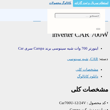
استعلام سریال و ثبت گارانتی
کاتالوگ محصولات
خانه
/
شبه سینوسی
/
/ inverter CAR 700W
CAR
inverter CAR 700W
اینورتر 700 وات شبه سینوسی برند Carspa سری Car
دسته:
CAR
,
شبه سینوسی
مشخصات کلی
دانلود کاتالوگ
مشخصات کلی
• کد محصول : Car700U-12/24V
• سازنده : شرکت Carspa