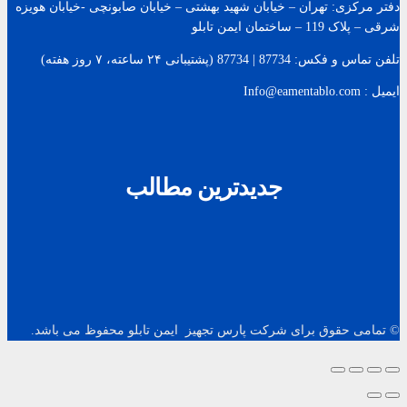
دفتر مرکزی: تهران – خیابان شهید بهشتی – خیابان صابونچی -خیابان هويزه
شرقی – پلاک 119 – ساختمان ایمن تابلو
تلفن تماس و فکس: 87734 | 87734 (پشتیبانی ۲۴ ساعته، ۷ روز هفته)
ایمیل : Info@eamentablo.com
جدیدترین مطالب
© تمامی حقوق برای شرکت پارس تجهیز ایمن تابلو محفوظ می باشد.