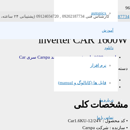
autonics
021-87734
کارشناس فنی 09202187734 , 09124034720 (پشتیبانی ۲۴ ساعته، ۷ روز هفته)
خانه
/
شبه سینوسی
/
/ inverter CAR 1600W
CAR
آموزش
inverter CAR 1600W
دانلود
اینورتر 1600 وات شبه سینوسی برند Carspa سری Car
نرم افزار
دسته:
CAR
,
شبه سینوسی
مشخصات کلی
فایل ها (کاتالوگ و manual)
دانلود کاتالوگ
درباره ما
مشخصات کلی
تماس با ما
• کد محصول : Car1.6KU-12/24V
• سازنده : شرکت Carspa