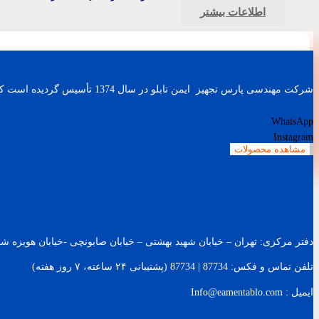
اطلاعات بیشتر
شرکت مهندسی پارس تجهیز ایمن تابلو در سال 1374 تأسیس گردیده است که با طراحی و ساخت باطری شارژرهای صنعتی، اینورترهای AC (کنترل دور موتور) و UPS های صنعتی کار خود را آغاز نمود.
WhatsApp
Instagram
مشاهده محصولات
دفتر مرکزی: تهران – خیابان شهید بهشتی – خیابان صابونچی -خیابان هويزه شرقی – پلاک 119 – ساخت
تلفن تماس و فکس: 87734 | 87734 (پشتیبانی ۲۴ ساعته، ۷ روز هفته)
ایمیل : Info@eamentablo.com