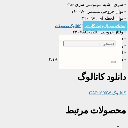
• سری : شبه سینوسی سری Car
• توان خروجی مستمر : ۱۶۰۰W
• توان لحظه ای : ۳۲۰۰W
• ولتاژ باتری: ۲۴V یا ۱۲V
استعلام سریال و ثبت گارانتی
کاتالوگ محصولات
• ولتاژ خروجی : ۲۴۰VAC~220
• فرکانس : ۵۰/۶۰Hz ±۳Hz
• وزن: ۳۲۰۰g
• ابعاد : ۷۷× ۲۰۸× ۳۲۵ میلی‌متر
• دارای پورت USB با ولتاژ ۵V و جریان ۲.۱A
دانلود کاتالوگ
کاتالوگ CAR1600W
محصولات مرتبط