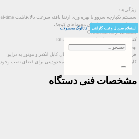
ویژگی‌ها:
سیستم یکپارچه سروو با بهره وری ارتقا یافته سرعت بالا،قابلیت Real-time، مکانیزم سنکرون‌سازی
استفاده بهینه از فضا برای محیط‌های کوچک
استعلام سریال و ثبت گارانتی
کاتالوگ محصولات
پشتیبانی از CoE,EoE,FoE
کنترل Real-time از طریق شبکه EtherCAT
بهبود سرعت ارتباط شبکه EtherCAT
هزینه نصب پایین بعلت عدم نیاز به اتصال کابل انکدر و موتور به درایو
کارایی بالا برای کاربرد چندمحوره زیرا محدودیتی برای فضای نصب وجود ن
مشخصات فنی دستگاه