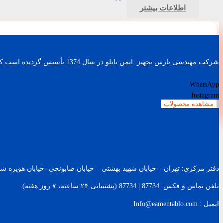
اطلاعات بیشتر
شرکت مهندسی پارس تجهیز ایمن تابلو در سال 1374 تأسیس گردیده است که با طراحی و ساخت باطری شارژرهای صنعتی، اینورترهای AC (کنترل دور موتور) و UPS های صنعتی کار خود را آغاز نمود.
WhatsApp
Instagram
مشاهده محصولات
دفتر مرکزی: تهران – خیابان شهید بهشتی – خیابان صابونچی -خیابان هويزه شرقی – پلاک 119 – ساخت
تلفن تماس و فکس: 87734 | 87734 (پشتیبانی ۲۴ ساعته، ۷ روز هفته)
ایمیل : Info@eamentablo.com