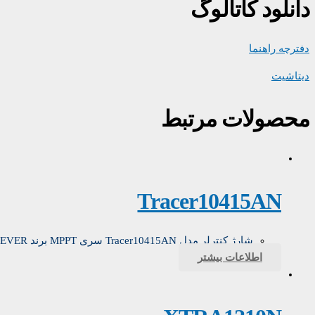
دانلود کاتالوگ
دفترچه راهنما
دیتاشیت
محصولات مرتبط
Tracer10415AN
شارژ کنترلر مدل Tracer10415AN سری MPPT برند EPEVER
اطلاعات بیشتر