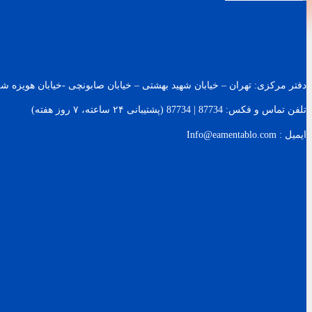
دفتر مرکزی: تهران – خیابان شهید بهشتی – خیابان صابونچی -خیابان هويزه شرقی – پلاک 119 – ساخت
تلفن تماس و فکس: 87734 | 87734 (پشتیبانی ۲۴ ساعته، ۷ روز هفته)
ایمیل : Info@eamentablo.com