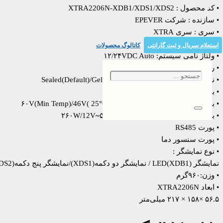
• کد محصول : XTRA2206N-XDB1/XDS1/XDS2
• سازنده : شرکت EPEVER
• سری : سری XTRA
• تکنولوژی : MPPT
استعلام سریال و ثبت گارانتی
کاتالوگ محصولات
• ولتاژ نامی سیستم: ۱۲/۲۴VDC Auto
• رنج ولتاژ ورودی باتری:۸V～۳۲V
• نوع باتری قابل شارژ : Sealed(Default)/Gel/Flooded/User
• بیشینه جریان ورودی از پنل: ۲۰A
• بیشینه ولتاژ مدار باز ورودی از پنل:۶۰V(Min Temp)/46V( 25°C)
• بیشینه توان ورودی از پنل: ۲۶۰W/12V
۵۲۰W/24V
~
• پورت RS485
• پورت سنسور دما
• نوع نمایشگر :
نمایشگر (XDB1)LED / نمایشگر دو دکمه(XDS1)/نمایشگر پنج دکمه(XDS2)
• وزن:۹۶۰گرم
• ابعاد XTRA2206N
۵۶.۵ ×۱۵۸ × ۲۱۷ میلی‌متر