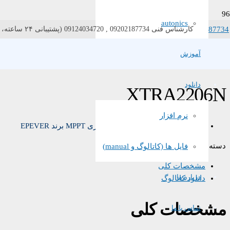
autonics
021-87734
کارشناس فنی 09202187734 , 09124034720 (پشتیبانی ۲۴ ساعته، ۷ روز هفته)
آموزش
خانه
/
/ XTRA2206N
XTRA
/
MPPT
دانلود
XTRA2206N
نرم افزار
شارژ کنترلر مدل XTRA2206N سری MPPT برند EPEVER
دسته:
XTRA
,
MPPT
فایل ها (کاتالوگ و manual)
مشخصات کلی
درباره ما
دانلود کاتالوگ
مشخصات کلی
تماس با ما