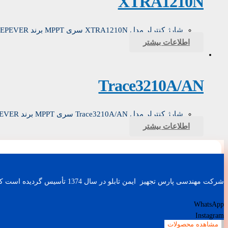
XTRA1210N
شارژ کنترلر مدل XTRA1210N سری MPPT برند EPEVER
اطلاعات بیشتر
Trace3210A/AN
شارژ کنترلر مدل Trace3210A/AN سری MPPT برند EPEVER
اطلاعات بیشتر
شرکت مهندسی پارس تجهیز ایمن تابلو در سال 1374 تأسیس گردیده است که با طراحی و ساخت باطری شارژرهای صنعتی، اینورترهای AC (کنترل دور موتور) و UPS های صنعتی کار خود را آغاز نمود.
WhatsApp
Instagram
مشاهده محصولات