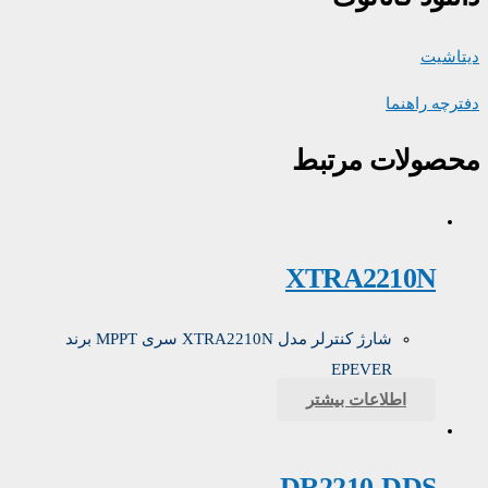
دیتاشیت
دفترچه راهنما
محصولات مرتبط
XTRA2210N
شارژ کنترلر مدل XTRA2210N سری MPPT برند
EPEVER
اطلاعات بیشتر
DR2210-DDS