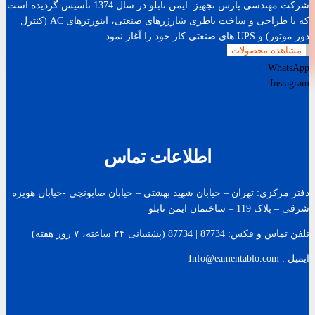
شرکت مهندسی پارس تجهیز ایمن تابلو در سال 1374 تأسیس گردیده است
که با طراحی و ساخت باطری شارژرهای صنعتی، اینورترهای AC (کنترل
دور موتور) و UPS های صنعتی کار خود را آغاز نمود.
مشاهده محصولات
WhatsApp
Instagram
اطلاعات تماس
دفتر مرکزی: تهران – خیابان شهید بهشتی – خیابان صابونچی -خیابان هويزه
شرقی – پلاک 119 – ساختمان ایمن تابلو
تلفن تماس و فکس: 87734 | 87734 (پشتیبانی ۲۴ ساعته، ۷ روز هفته)
ایمیل : Info@eamentablo.com