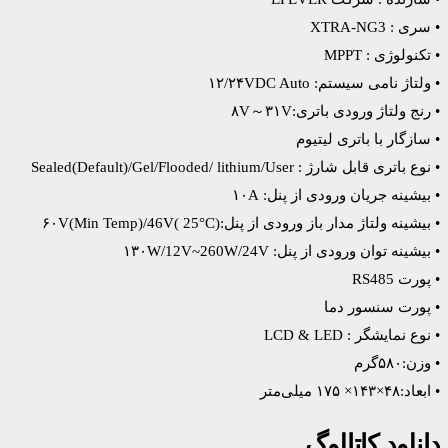
• سری : XTRA-NG3
• تکنولوژی : MPPT
• ولتاژ نامی سیستم: ۱۲/۲۴VDC Auto
• رنج ولتاژ ورودی باتری:۸V～۳۱V
• سازگار با باتری لیتیوم
• نوع باتری قابل شارژ : Sealed(Default)/Gel/Flooded/ lithium/User
• بیشینه جریان ورودی از پنل: ۱۰A
• بیشینه ولتاژ مدار باز ورودی از پنل:۶۰V(Min Temp)/46V( 25°C)
• بیشینه توان ورودی از پنل: ۱۳۰W/12V~260W/24V
• پورت RS485
• پورت سنسور دما
• نوع نمایشگر : LCD & LED
• وزن:۵۸۰گرم
• ابعاد:۴۸×۱۴۳× ۱۷۵ میلی‌متر
دانلود کاتالوگ