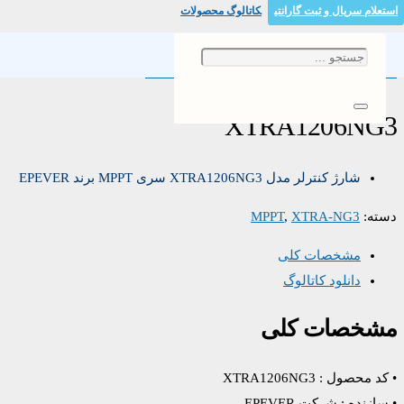
استعلام سریال و ثبت گارانتی
کاتالوگ محصولات
خانه
/
/ XTRA1206NG3
XTRA-NG3
/
MPPT
XTRA1206NG3
شارژ کنترلر مدل XTRA1206NG3 سری MPPT برند EPEVER
دسته:
XTRA-NG3
,
MPPT
مشخصات کلی
دانلود کاتالوگ
مشخصات کلی
• کد محصول : XTRA1206NG3
• سازنده : شرکت EPEVER