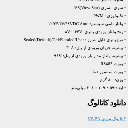
• سری : سری VS(View Star)
• تکنولوژی : PWM
• ولتاژ نامی سیستم: ۱۲/۲۴/۳۶/۴۸VDC Auto
• رنج ولتاژ ورودی باتری: ۸V～۶۴V
• نوع باتری قابل شارژ : Sealed(Default)/Gel/Flooded/User
• بیشینه جریان ورودی از پنل: ۳۰A
• بیشینه ولتاژ مدار باز ورودی از پنل: ۹۶V
• پورت RS485
• پورت سنسور دما
• وزن:۸۰۰ گرم
• ابعاد:۵۹ × ۱۰۹ × ۲۰۱ میلی‌متر
دانلود کاتالوگ
کاتالوگ سری VS-BN