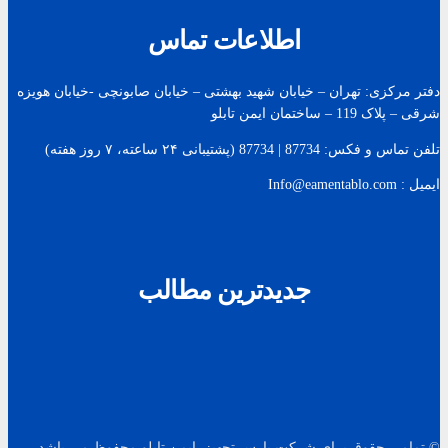
اطلاعات تماس
دفتر مرکزی: تهران – خیابان شهید بهشتی – خیابان صابونچی -خیابان هويزه
شرقی – پلاک 119 – ساختمان ایمن تابلو
تلفن تماس و فکس: 87734 | 87734 (پشتیبانی ۲۴ ساعته، ۷ روز هفته)
ایمیل : Info@eamentablo.com
جدیدترین مطالب
© تمامی حقوق برای شرکت پارس تجهیز ایمن تابلو محفوظ می باشد.