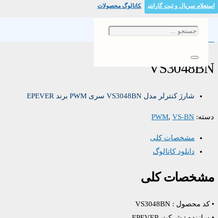
استعلام سریال و ثبت گارانتی
کاتالوگ محصولات
خانه
/
/ VS3048BN
VS-BN
/
PWM
VS3048BN
شارژ کنترلر مدل VS3048BN سری PWM برند EPEVER
دسته:
VS-BN
,
PWM
مشخصات کلی
دانلود کاتالوگ
مشخصات کلی
• کد محصول : VS3048BN
• سازنده : شرکت EPEVER