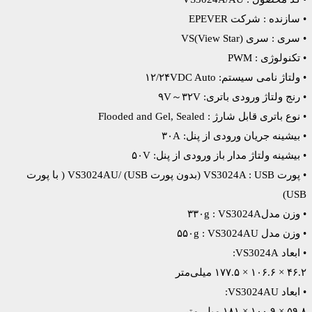
• سازنده : شرکت EPEVER
• سری : سری VS(View Star)
• تکنولوژی : PWM
• ولتاژ نامی سیستم: ۱۲/۲۴VDC Auto
• رنج ولتاژ ورودی باتری: ۹V～۳۲V
• نوع باتری قابل شارژ : Flooded and Gel, Sealed
• بیشینه جریان ورودی از پنل: ۳۰A
• بیشینه ولتاژ مدار باز ورودی از پنل: ۵۰V
• پورت VS3024A : USB (بدون پورت USB) /VS3024AU ( با پورت
USB)
• وزن مدل۳۳۰g : VS3024A
• وزن مدل ۵۵۰g : VS3024AU
• ابعاد VS3024A:
۴۶.۲ × ۱۰۶.۶ × ۱۷۷.۵ میلی‌متر
• ابعاد VS3024AU:
۵۹.۸ × ۱۰۰.۹ × ۱۸۱ میلی‌متر