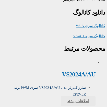
دانلود کاتالوگ
کاتالوگ سری VS-A
کاتالوگ سری VS-AU
محصولات مرتبط
VS2024A/AU
شارژ کنترلر مدل VS2024A/AU سری PWM برند
EPEVER
اطلاعات بیشتر