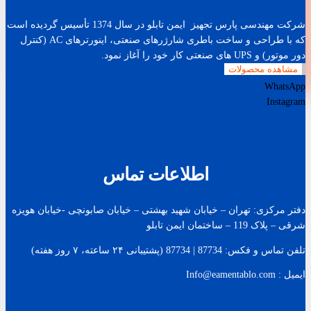
شرکت مهندسی پارس تجهیز ایمن تابلو در سال 1374 تأسیس گردیده است
که با طراحی و ساخت باطری شارژرهای صنعتی، اینورترهای AC (کنترل
دور موتور) و UPS های صنعتی کار خود را آغاز نمود.
مشاهده محصولات
WhatsApp
Instagram
اطلاعات تماس
دفتر مرکزی: تهران – خیابان شهید بهشتی – خیابان صابونچی -خیابان هويزه
شرقی – پلاک 119 – ساختمان ایمن تابلو
تلفن تماس و فکس: 87734 | 87734 (پشتیبانی ۲۴ ساعته، ۷ روز هفته)
ایمیل : Info@eamentablo.com