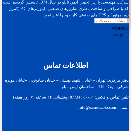
شرکت مهندسی پارس تجهیز ایمن تابلو در سال 1374 تأسیس گردیده است
که با طراحی و ساخت باطری شارژرهای صنعتی، اینورترهای AC (کنترل
دور موتور) و UPS های صنعتی کار خود را آغاز نمود.
مشاهده محصولات
WhatsApp
Instagram
اطلاعات تماس
دفتر مرکزی: تهران – خیابان شهید بهشتی – خیابان صابونچی -خیابان هويزه
شرقی – پلاک 119 – ساختمان ایمن تابلو
تلفن تماس و فکس: 87734 | 87734 (پشتیبانی ۲۴ ساعته، ۷ روز هفته)
ایمیل : Info@eamentablo.com