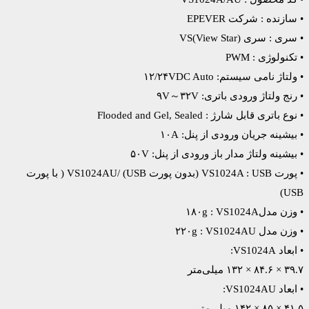
• سازنده : شرکت EPEVER
• سری : سری VS(View Star)
• تکنولوژی : PWM
• ولتاژ نامی سیستم: ۱۲/۲۴VDC Auto
• رنج ولتاژ ورودی باتری: ۹V～۳۲V
• نوع باتری قابل شارژ : Flooded and Gel, Sealed
• بیشینه جریان ورودی از پنل: ۱۰A
• بیشینه ولتاژ مدار باز ورودی از پنل: ۵۰V
• پورت VS1024A : USB (بدون پورت USB) /VS1024AU ( با پورت
USB)
• وزن مدل۱۸۰g : VS1024A
• وزن مدل ۲۲۰g : VS1024AU
• ابعاد VS1024A:
۳۹.۷ × ۸۴.۶ × ۱۳۲ میلی‌متر
• ابعاد VS1024AU:
۴۱.۵ × ۸۵ × ۱۴۲ میلی‌متر