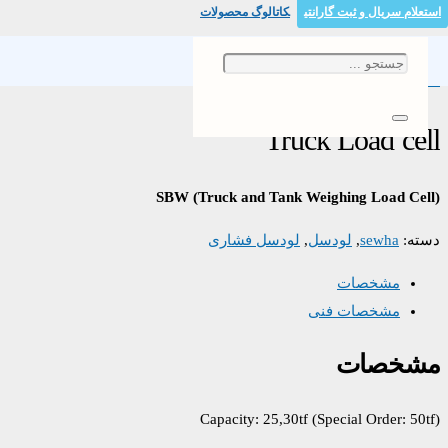
استعلام سریال و ثبت گارانتی
کاتالوگ محصولات
خانه
/
لودسل
/
لودسل فشاری
/ Truck Load cell
Truck Load cell
SBW (Truck and Tank Weighing Load Cell)
دسته:
sewha
,
لودسل
,
لودسل فشاری
مشخصات
مشخصات فنی
مشخصات
Capacity: 25,30tf (Special Order: 50tf)