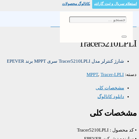
استعلام سریال و ثبت گارانتی
کاتالوگ محصولات
خانه
/
/ Tracer5210LPLI
Tracer-LPLI
/
MPPT
Tracer5210LPLI
شارژ کنترلر مدل Tracer5210LPLI سری MPPT برند EPEVER
دسته:
Tracer-LPLI
,
MPPT
مشخصات کلی
دانلود کاتالوگ
مشخصات کلی
• کد محصول : Tracer5210LPLI
• سازنده : شرکت EPEVER