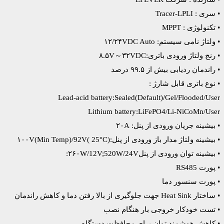
• سری : Tracer-LPLI
• تکنولوژی : MPPT
• ولتاژ نامی سیستم: ۱۲/۲۴VDC Auto
• رنج ولتاژ ورودی باتری:۸.۵V～۳۲VDC
• راندمان ردیابی بیش از ۹۹.۵ درصد
• نوع باتری قابل شارژ :
Lead-acid battery:Sealed(Default)/Gel/Flooded/User
Lithium battery:LiFePO4/Li-NiCoMn/User
• بیشینه جریان ورودی از پنل: ۲۰A
• بیشینه ولتاژ مدار باز ورودی از پنل:۱۰۰V(Min Temp)/92V( 25°C)
• بیشینه توان ورودی از پنل۲۶۰W/12V;520W/24V:
• پورت RS485
• پورت سنسور دما
• ساختار Heat Sink جهت جلوگیری از بالا رفتن دما و کاهش راندمان
• تست خودکار خروجی بار هنگام نصب
• کاهش هوشمند توان برای محافظت دستگاه