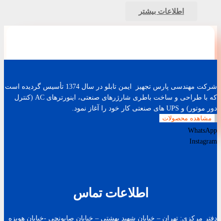
اطلاعات بیشتر
شرکت مهندسی پارس تجهیز ایمن تابلو در سال 1374 تأسیس گردیده است
که با طراحی و ساخت باطری شارژرهای صنعتی، اینورترهای AC (کنترل
دور موتور) و UPS های صنعتی کار خود را آغاز نمود.
مشاهده محصولات
WhatsApp
Instagram
اطلاعات تماس
دفتر مرکزی: تهران – خیابان شهید بهشتی – خیابان صابونچی -خیابان هويزه