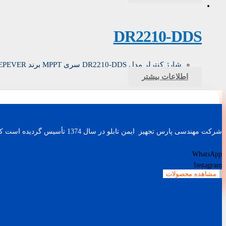
DR2210-DDS
شارژ کنترلر مدل DR2210-DDS سری MPPT برند EPEVER
اطلاعات بیشتر
شرکت مهندسی پارس تجهیز ایمن تابلو در سال 1374 تأسیس گردیده است که با طراحی و ساخت باطری شارژرهای صنعتی، اینورترهای AC (کنترل دور موتور) و UPS های صنعتی کار خود را آغاز نمود.
WhatsApp
Instagram
مشاهده محصولات