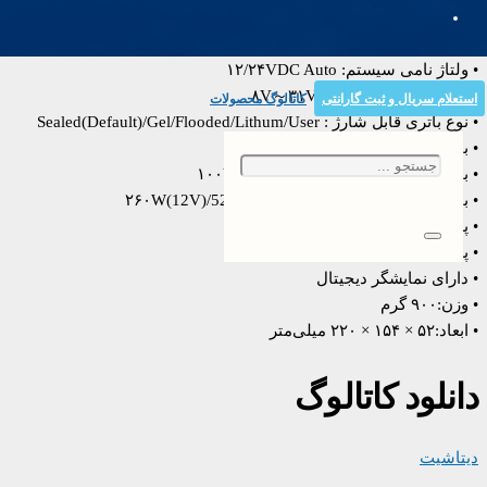
• سری : TracerNG3
• تکنولوژی : MPPT
• ولتاژ نامی سیستم: ۱۲/۲۴VDC Auto
• رنج ولتاژ ورودی باتری:۸V～۳۱V
استعلام سریال و ثبت گارانتی
کاتالوگ محصولات
• نوع باتری قابل شارژ : Sealed(Default)/Gel/Flooded/Lithum/User
• بیشینه جریان ورودی از پنل: ۲۰A
• بیشینه ولتاژ مدار باز ورودی از پنل: ۱۰۰V
• بیشینه توان ورودی از پنل: ۲۶۰W(12V)/520W(24V)
• پورت RS485
• پورت سنسور دما
• دارای نمایشگر دیجیتال
• وزن:۹۰۰ گرم
• ابعاد:۵۲ × ۱۵۴ × ۲۲۰ میلی‌متر
دانلود کاتالوگ
دیتاشیت