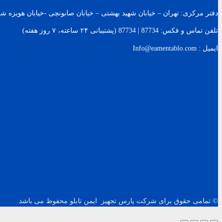
دفتر مرکزی: تهران – خیابان شهید بهشتی – خیابان صابونچی -خیابان هويزه شرقی – پلاک 119 – ساخت
تلفن تماس و فکس: 87734 | 87734 (پشتیبانی ۲۴ ساعته، ۷ روز هفته)
ایمیل : Info@eamentablo.com
© تمامی حقوق برای شرکت پارس تجهیز ایمن تابلو محفوظ می باشد.