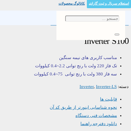
استعلام سریال و ثبت گارانتی
کاتالوگ محصولات
خانه
/
/ Inverter S100
Inverter-LS
/
Inverter
Inverter S100
مناسب کاربری های نیمه سنگین
تک فاز 220 ولت با رنج توانی 2.2~0.4 کیلووات
سه فاز 380 ولت با رنج توانی 75~0.4 کیلووات
دسته:
Inverter-LS
,
Inverter
قابلیت ها
نحوه شناسایی اینورتر از طریق کد آن
مشخصات فنی دستگاه
دانلود دفترچه راهنما