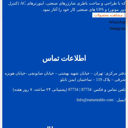
که با طراحی و ساخت باطری شارژرهای صنعتی، اینورترهای AC (کنترل
دور موتور) و UPS های صنعتی کار خود را آغاز نمود.
مشاهده محصولات
WhatsApp
Instagram
اطلاعات تماس
دفتر مرکزی: تهران – خیابان شهید بهشتی – خیابان صابونچی -خیابان هويزه
شرقی – پلاک 119 – ساختمان ایمن تابلو
تلفن تماس و فکس: 87734 | 87734 (پشتیبانی ۲۴ ساعته، ۷ روز هفته)
ایمیل : Info@eamentablo.com