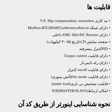
قابلیت ها
• مد کاری V/F, Slip compensation, sensorless
• دارای شبکه Modbus-RTU(RS485),ethernet,ethercat
• دارای EMC filter/DC Reactor داخلی
• صفحه نمایش LCD(رنج ۷۵-۳۰ کیلووات)
• PIDکنترل پیشرفته
• دارای قابلیت Torque control
• دارای رله تایمردار
• دارای قابلیت on/off کنترل
• دارای قابلیت Fire mode(آتش سوزی)
• قابلیت تشخیص بی باری(under load)
• امکان ارتباطP2P(MASTER/SLAVE)
نحوه شناسایی اینورتر از طریق کد آن