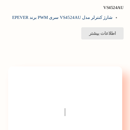
VS4524AU
شارژ کنترلر مدل VS4524AU سری PWM برند EPEVER
اطلاعات بیشتر
با پارس تجهیز ایمن تابلو
گامی سریعتر به سمت
پیشرفت ...
|