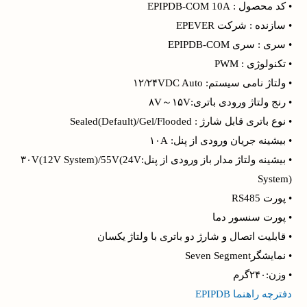
• کد محصول : EPIPDB-COM 10A
• سازنده : شرکت EPEVER
• سری : سری EPIPDB-COM
• تکنولوژی : PWM
• ولتاژ نامی سیستم: ۱۲/۲۴VDC Auto
• رنج ولتاژ ورودی باتری:۸V～۱۵V
• نوع باتری قابل شارژ : Sealed(Default)/Gel/Flooded
• بیشینه جریان ورودی از پنل: ۱۰A
• بیشینه ولتاژ مدار باز ورودی از پنل:۳۰V(12V System)/55V(24V
System)
• پورت RS485
• پورت سنسور دما
• قابلیت اتصال و شارژ دو باتری با ولتاژ یکسان
• نمایشگرSeven Segment
• وزن:۲۴۰گرم
دفترچه راهنما EPIPDB