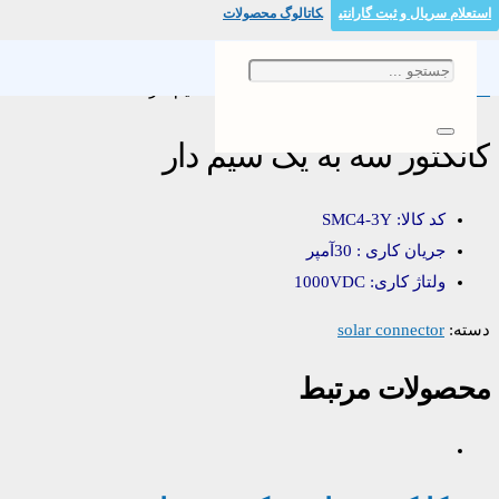
استعلام سریال و ثبت گارانتی
کاتالوگ محصولات
خانه
/
solar connector
/ کانکتور سه به یک سیم دار
کانکتور سه به یک سیم دار
کد کالا: SMC4-3Y
جریان کاری : 30آمپر
ولتاژ کاری: 1000VDC
دسته:
solar connector
محصولات مرتبط