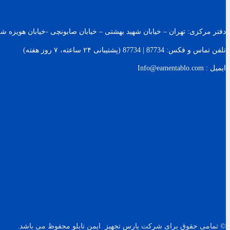
دفتر مرکزی: تهران – خیابان شهید بهشتی – خیابان صابونچی -خیابان هويزه شرقی – پلاک 119 – ساخت
تلفن تماس و فکس: 87734 | 87734 (پشتیبانی ۲۴ ساعته، ۷ روز هفته)
ایمیل : Info@eamentablo.com
© تمامی حقوق برای شرکت پارس تجهیز ایمن تابلو محفوظ می باشد.