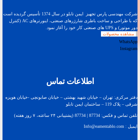
شرکت مهندسی پارس تجهیز ایمن تابلو در سال 1374 تأسیس گردیده است
که با طراحی و ساخت باطری شارژرهای صنعتی، اینورترهای AC (کنترل
دور موتور) و UPS های صنعتی کار خود را آغاز نمود.
مشاهده محصولات
WhatsApp
Instagram
اطلاعات تماس
دفتر مرکزی: تهران – خیابان شهید بهشتی – خیابان صابونچی -خیابان هويزه
شرقی – پلاک 119 – ساختمان ایمن تابلو
تلفن تماس و فکس: 87734 | 87734 (پشتیبانی ۲۴ ساعته، ۷ روز هفته)
ایمیل : Info@eamentablo.com