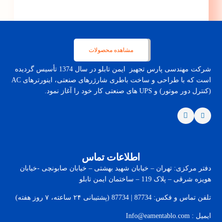
مشاهده محصولات
شرکت مهندسی پارس تجهیز ایمن تابلو در سال 1374 تأسیس گردیده
است که با طراحی و ساخت باطری شارژرهای صنعتی، اینورترهای AC
(کنترل دور موتور) و UPS های صنعتی کار خود را آغاز نمود.
اطلاعات تماس
دفتر مرکزی: تهران – خیابان شهید بهشتی – خیابان صابونچی -خیابان
هويزه شرقی – پلاک 119 – ساختمان ایمن تابلو
تلفن تماس و فکس: 87734 | 87734 (پشتیبانی ۲۴ ساعته، ۷ روز هفته)
ایمیل : Info@eamentablo.com